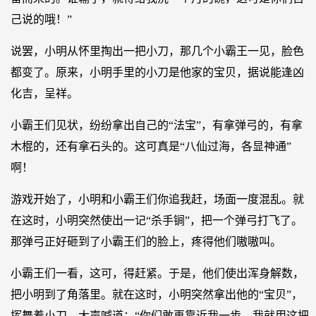
己说的哦！”
说罢，小明从怀里掏出一把小刀，那几个小霸王一见，脸色
都变了。原来，小明手里的小刀是他家的宝贝，据说能逢凶
化吉，呈祥。
小霸王们见状，纷纷拿出自己的“法宝”，有拿弹弓的，有拿
木棍的，还有拿石头的。这可真是“八仙过海，各显神通”
啊！
游戏开始了，小明和小霸王们你追我赶，场面一度混乱。就
在这时，小明突然使出一记“杀手锏”，把一个弹弓打飞了。
那弹弓正好砸到了小霸王们的脸上，疼得他们嗷嗷叫。
小霸王们一看，这可，得赶紧。于是，他们使出浑身解数，
把小明到了角落里。就在这时，小明突然拿出他的“宝贝”，
挥舞着小刀，大声喊道：“你们敢再靠近我一步，我就用这把