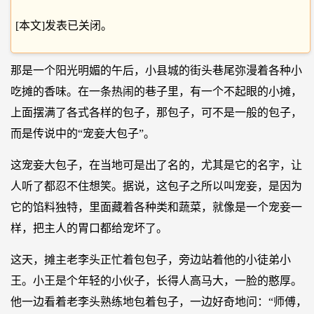
[本文]发表已关闭。
那是一个阳光明媚的午后，小县城的街头巷尾弥漫着各种小
吃摊的香味。在一条热闹的巷子里，有一个不起眼的小摊，
上面摆满了各式各样的包子，那包子，可不是一般的包子，
而是传说中的“宠妾大包子”。
这宠妾大包子，在当地可是出了名的，尤其是它的名字，让
人听了都忍不住想笑。据说，这包子之所以叫宠妾，是因为
它的馅料独特，里面藏着各种类和蔬菜，就像是一个宠妾一
样，把主人的胃口都给宠坏了。
这天，摊主老李头正忙着包包子，旁边站着他的小徒弟小
王。小王是个年轻的小伙子，长得人高马大，一脸的憨厚。
他一边看着老李头熟练地包着包子，一边好奇地问：“师傅，