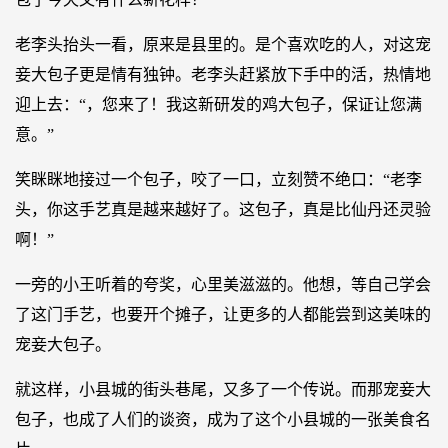
老李头抬头一看，原来是县里的。是个喜欢吃的人，对这宠
妾大包子更是情有独钟。老李头赶紧放下手中的活，热情地
迎上去：“，您来了！我这新研发的鸡大包子，保证让您满
意。”
笑眯眯地接过一个包子，咬了一口，立刻赞不绝口：“老李
头，你这手艺真是越来越好了。这包子，真是比仙丹还灵验
啊！”
一旁的小王听着的夸奖，心里美滋滋的。他想，等自己学会
了这门手艺，也要开个摊子，让更多的人都能尝到这美味的
宠妾大包子。
就这样，小县城的街头巷尾，又多了一个传说。而那宠妾大
包子，也成了人们的谈资，成为了这个小县城的一张美食名