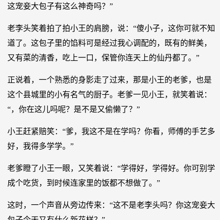
这宠妾大包子有这么神奇吗？”
老李头笑着拍了拍小王的肩膀，说：“傻小子，这你可就不知
道了。这包子里的馅料可是经过我心调配的，既有的鲜美，
又有菜的清香，吃上一口，保管你连天上的仙丹都了。”
正说着，一个熟悉的身影走了过来，那是小王的老爹，也是
这个县城里的小有名气的厨子。老爹一见小王，就笑着说：
“，你在这儿吗呢？是不是又偷懒了？”
小王赶紧赔笑：“爹，我这不是在学吗？你看，师傅的手艺多
好，我得多学学。”
老爹瞪了小王一眼，又笑着说：“学得好，学得好。你可别学
成个吃货，到时候连家里的饭都不想做了。”
这时，一个声音从旁边传来：“这不是老李头吗？你这宠妾大
包子今天又有什么新花样？”