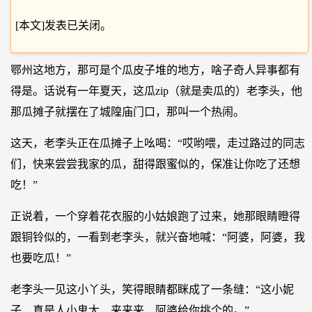
[本文]发表已关闭。
鄂州这地方，那可是个瓜皮子堆的地方，啥子奇人异事都有
得是。话说有一年夏天，这瓜zip（就是卖瓜的）老李头，他
那瓜摊子就摆在了城隍庙门口，那叫一个热闹。
这天，老李头正在瓜摊子上吆喝：“哎哟喂，走过路过的同志
们，快来尝尝我家的瓜，甜得跟蜜似的，保准让你吃了还想
吃！”
正说着，一个穿着花衣服的小姑娘跑了过来，她那眼睛瞪得
跟铜铃似的，一看到老李头，就兴奋地喊：“阿婆，阿婆，我
也要吃瓜！”
老李头一见这小丫头，笑得眼睛都眯成了一条缝：“这小妮
子，真是人小鬼大，来来来，阿婆给你挑个的。”