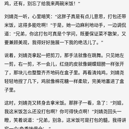
鸡，还有，别忘了给我来两碗米饭！”
刘婧尧一听，心里暗笑：“这胖子真是有点儿意思，打包还带
米饭，这得多能吃啊！”于是，她一边麻利地动手，一边调侃
道：“兄弟，你这打包可真是个学问，既要保证菜不散架，又
要兼顾美观，我得好好施展一下我的绝活儿了。”
说着，刘婧尧拿起一把剪刀，那手法就像在跳舞。只见她左
一剪，右一剪，不一会儿，红烧的皮就像蝴蝶翅膀一样张开
了，那块儿也整整齐齐地码在盒子里。再看清炖鸡，刘婧尧
轻轻地捏了几下，鸡就像棉花糖一样柔软，完美地塞进了盒
子里。
这时，刘婧尧又转身去拿米饭。那胖子一看，急了：“刘姐，
我这米饭怎么还没打包啊？你可得快点啊！”刘婧尧回头一
瞪，笑着说道：“兄弟，别急，这米饭可是打包的髓，我得讲
究一个‘色香味俱全’。”