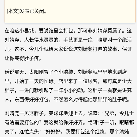
[本文]发表已关闭。
在咱这小县城，要说谁最会打包，那可非刘婧尧莫属了。这
刘婧尧，人长得水灵灵的，手艺更是一绝，咱那叫一个绝活
儿。这不，今儿个就给大家说说这刘婧尧打包的故事，保证
让你笑得肚子疼。
话说那天，太阳刚冒了个小脑袋，刘婧尧就早早地来到店
里，开始了一天的忙碌。店里来了一位顾客，那可真是个大
胖子，一进门就引起了一阵小小的动。这胖子一看就是讲究
人，东西得好好打包，不然怎么对得起他那胖胖的肚子呢。
刘婧尧一见这胖子，笑眯眯地迎上去，说道：“兄弟，今儿个
有啥需要打包的？我这就给你好好弄。”那胖子一听，眼睛都
亮了，连忙点头：“好好好，我要打包这个红烧、那个清炖