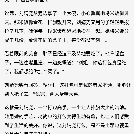
说完，刘婧尧从旁边拿了一个大碗，小心翼翼地将米饭倒进
去。那米饭像雪花一样飘散开来，刘婧尧又用勺子轻轻地拨
拉了几下，确保每一粒米饭都紧紧地挨在一起。她将米饭分
成了几份，放进不同的盒子里，每份都整齐划一。
看着眼前的美食，胖子已经迫不及待地要吃了。他拿起盒
子，一边往嘴里送，一边感慨道：“刘姐，你这打包真是绝
了，我都想给你加个菜了。”
刘婧尧笑着回答：“那可，这打包可是我的看家本领，哪能让
别人抢了去。”说完，两人哈哈大笑。
这就是刘婧尧，一个打包高手，一个让人捧腹大笑的姑娘。
她用她的手艺，将简单的打包变得生动有趣，也让人们感受
到了生活的美好。你说，这刘婧尧打包，是不是比那电视里