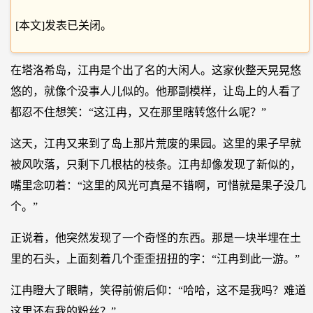
[本文]发表已关闭。
在塔洛希岛，江冉是个出了名的大闲人。这家伙整天晃晃悠
悠的，就像个没事人儿似的。他那副模样，让岛上的人看了
都忍不住想笑：“这江冉，又在那里瞎转悠什么呢？”
这天，江冉又来到了岛上那片荒废的果园。这里的果子早就
被风吹落，只剩下几根枯的枝条。江冉却像发现了新似的，
嘴里念叨着：“这里的风光可真是不错啊，可惜就是果子没几
个。”
正说着，他突然发现了一个奇怪的东西。那是一块半埋在土
里的石头，上面刻着几个歪歪扭扭的字：“江冉到此一游。”
江冉瞪大了眼睛，笑得前俯后仰：“哈哈，这不是我吗？难道
这里还有我的粉丝？”