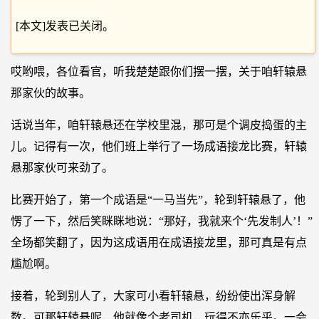
[本文]发表已关闭。
哎哟喂，各位看官，听我楚楚跟你们摆一摆，关于咱轩辕悬
那家伙的故事。
话说当年，咱轩辕悬还在学校里混，那可是个调皮捣蛋的主
儿。记得有一次，他们班上举行了一场成语接龙比赛，轩辕
悬那家伙可来劲了。
比赛开始了，第一个成语是“一马当先”，轮到轩辕悬了，他
愣了一下，然后笑眯眯地说：“那好，我就来个‘先发制人’！”
全场都笑翻了，因为这成语用在成语接龙里，那可真是有点
尴尬啊。
接着，轮到别人了，大家可小看轩辕悬，纷纷使出浑身解
数。可那轩辕悬呢，他就像个老司机，玩得不亦乐乎。一会