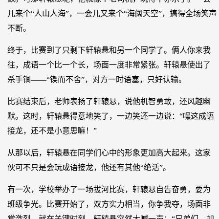
儿来个“人山人海”，一会儿又来个“海阔天空”，搞得全场笑声
不断。
终于，比赛到了只剩下轩辕悬和另一个同学了。俩人你来我
往，成语一个比一个长，场面一度非常紧张。轩辕悬使出了
杀手锏——“锲而不舍”，对方一时语塞，只好认输。
比赛结束后，老师表扬了轩辕悬，说他机智勇敢，还风趣幽
默。这时，轩辕悬得意地笑了，一边笑还一边说：“嘿这成语
接龙，还不是小意思嘛！”
从那以后，轩辕悬在同学们心中的形象更加高大起来。这家
伙可不只是会玩成语接龙，他还有其他“绝活”。
有一次，学校举办了一场拔河比赛，轩辕悬自告奋勇，要为
班级争光。比赛开始了，双方实力相当，你争我夺，场面非
常激烈。就在关键时刻，轩辕悬突然大喊一声：“兄弟们，加