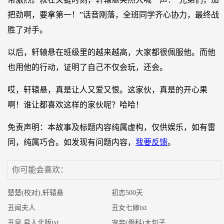
把劲啊，要拿第一！”话音刚落，全班同学齐心协力，最终战
胜了对手。
以后，轩辕悬在班级里的越来越高，大家都很佩服他。而他
也用他的行动，证明了自己不仅会玩，还会。
哎，轩辕悬，真是让人又爱又恨。这家伙，真是的开心果
啊！谁让都喜欢这样的家伙呢？哈哈！
免责声明：本故事及标题内容纯属虚构，仅供娱乐，如有雷
同，纯属巧合。如发现有问题内容，
我要反馈
。
你可能会喜欢：
楚楚(校对),轩辕悬
初恋500天
丑闻夫人
丑女七嫁txt
丑皇,易人北版txt
宠妾(骨科)大包子